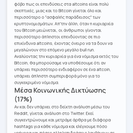
φόβο πως οι επενδύσεις στα altcoins είναι πολύ
σκεπτικές, μιας και το Bitcoin γίνεται όλο και
περισσότερο ο "ασφαλής παράδεισος" των
κρυπτονομισμάτων. Απ'την άλλη, όταν η κυριαρχία
του Bitcoin μειώνεται, οι άνθρωποι γίνονται
περισσότερο άπληστοι επενδύοντας σε πιο
επικίνδυνα altcoins, έχοντας όνειρο να τα δουν να
μεγαλώνουν στο επόμενο μεγάλο bull run.
Αναλύοντας την κυριαρχία για ένα νόμισμα εκτός του
Bitcoin, θα μπορούσαμε να υποθέσουμε ότι αν
υπάρχει περισσότερο ενδιαφέρον σε ένα altcoin,
υπάρχει άπληστη συμπεριφορά μόνο για το
συγκεκριμένο νόμισμα.
Μέσα Κοινωνικής Δικτύωσης
(17%)
Αν και δεν υπάρχει στο δείκτη ανάλυση μέσω του
Reddit, γίνεται ανάλυση στο Twitter. Εκεί
συγκεντρώνουμε και μετράμε άρθρα με διάφορα
hashtags για κάθε νόμισμα και ελέγχουμε πόσο
γρήγορα και πόσες αλληλεπιδράσεις λαμβάνουν σε