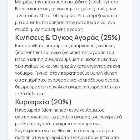
Μετράμε την υπάρχουσα αστάθεια (volatility) του
Bitcoin και τη συγκρίνουμε με τις μέσες τιμές των
τελευταίων 30 και 90 ημερών. Υποστηρίζουμε ότι
μια ασυνήθιστη αύξηση στην αστάθεια είναι ένα
σημάδι μιας φοβισμένης αγοράς.
Κινήσεις & Όγκος Αγοράς (25%)
Επιπρόσθετα, μετράμε τις υπάρχουσες κινήσεις
(momentum) και όγκο (volume) της αγοράς του
Bitcoin και τις συγκρίνουμε με τις μέσες τιμές των
τελευταίων 30 και 90 ημερών καταλήγοντας σε ένα
νούμερο. Γενικά, όταν παρατηρούμε υψηλή κίνηση
στις ημερήσιες αγορές σε μια καλπάζουσα αγορά,
θεωρούμε ότι η συνολική αγορά αντιδρά άπλιστα /
πολύ άπλιστα.
Κυριαρχία (20%)
Η κυριαρχία (dominance) ενός νομίσματος
αντιπροσωπεύει το μερίδιο αγοράς του συγκριτικά
με όλη την αγορά των κρυπτονομισμάτων.
Συγκεκριμένα για το Bitcoin, πιστεύουμε ότι μια
αύξηση στην κυριαρχία του Bitcoin προκύπτει από